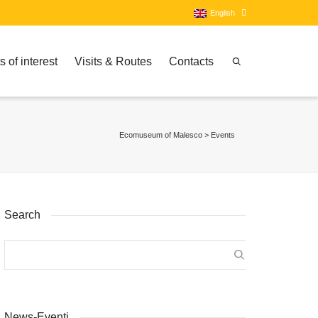
English
s of interest
Visits & Routes
Contacts
Italian
English
Ecomuseum of Malesco
>
Events
Search
News-Eventi