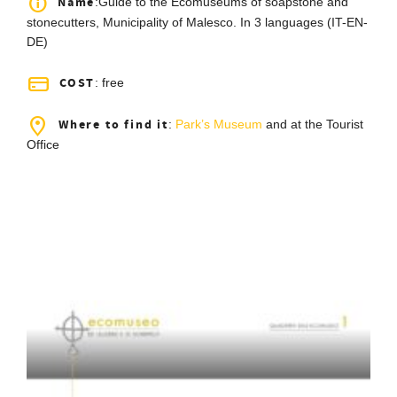
Name
:Guide to the Ecomuseums of soapstone and
stonecutters, Municipality of Malesco. In 3 languages (IT-EN-
DE)
COST
: free
Where to find it
:
Park’s Museum
and at the Tourist
Office