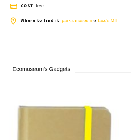
COST
: free
Where to find it
:
park’s museum
e
Tacc’s Mill
Ecomuseum's Gadgets