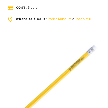
COST
: 5 euro
Where to find it
:
Park’s Museum
e
Tacc’s Mill