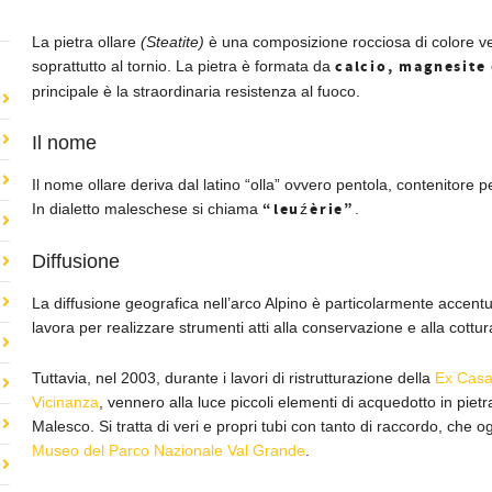
La pietra ollare
(Steatite)
è una composizione rocciosa di colore ve
calcio, magnesite
soprattutto al tornio. La pietra è formata da
principale è la straordinaria resistenza al fuoco.
Il nome
Il nome ollare deriva dal latino “olla” ovvero pentola, contenitore pe
“leuźèrie”
In dialetto maleschese si chiama
.
Diffusione
La diffusione geografica nell’arco Alpino è particolarmente accentua
lavora per realizzare strumenti atti alla conservazione e alla cottura
Tuttavia, nel 2003, durante i lavori di ristrutturazione della
Ex Casa
Vicinanza
, vennero alla luce piccoli elementi di acquedotto in piet
Malesco. Si tratta di veri e propri tubi con tanto di raccordo, che o
Museo del Parco Nazionale Val Grande
.