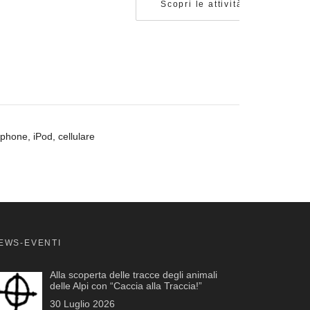
Scopri le attività
tphone, iPod, cellulare
EWS-EVENTI
Alla scoperta delle tracce degli animali
delle Alpi con “Caccia alla Traccia!”
30 Luglio 2026