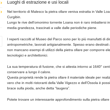
Luoghi di estrazione e usi locali
Nel territorio di Malesco la pietra ollare veniva estratta in Valle Loa
Curgibin.
Lungo le rive dell’omonimo torrente Loana non è raro imbattersi in 
media grandezza, trascinati a valle dalle periodiche piene.
I reperti raccolti al Museo del Parco sono per lo più manufatti di d
antropometriche, lavorati artigianalmente. Spesso erano destinati
non mancano esempi di utilizzi della pietra ollare per comporre elem
tecnologici e architettonici.
La sua temperatura di fusione, che si attesta intorno ai 1640° cen
conservare a lungo il calore.
Questa proprietà rende la pietra ollare il materiale ideale per reali
vero che in molti ristoranti della Valle Vigezzo e dell’Ossola è poss
brace sulla pioda, anche detta “laugera”.
Potete trovare un interessante approfondimento sulla pietra ollar