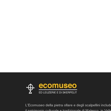
L'Ecomuseo della pietra ollare e degli scalpellini includ
il patrimonio culturale e tradizionale di Malesco, in Vall