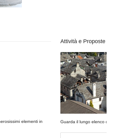
Attività e Proposte
merosissimi elementi in
Guarda il lungo elenco di attività e prop