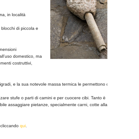
na, in località
blocchi di piccola e
imensioni
 all’uso domestico, ma
enti costruttivi,
tigradi, e la sua notevole massa termica le permettono di
zzare stufe o parti di camini e per cuocere cibi. Tanto è
ibile assaggiare pietanze, specialmente carni, cotte alla
e cliccando
qui
.