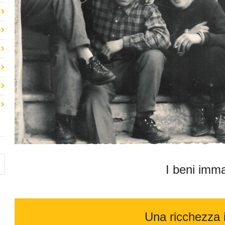
I beni imma
Una ricchezza i