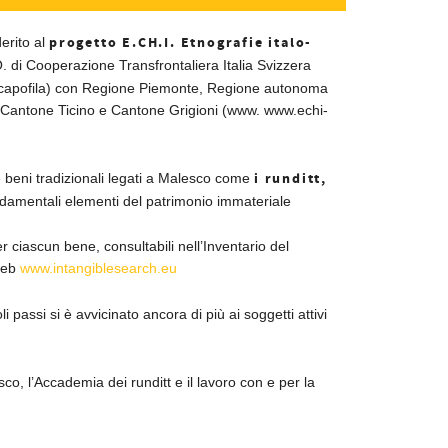
progetto E.CH.I. Etnografie italo-
erito al
. di Cooperazione Transfrontaliera Italia Svizzera
capofila) con Regione Piemonte, Regione autonoma
, Cantone Ticino e Cantone Grigioni (www. www.echi-
i runditt,
e beni tradizionali legati a Malesco come
ndamentali elementi del patrimonio immateriale
r ciascun bene, consultabili nell’Inventario del
 web
www.intangiblesearch.eu
passi si è avvicinato ancora di più ai soggetti attivi
co, l’Accademia dei runditt e il lavoro con e per la