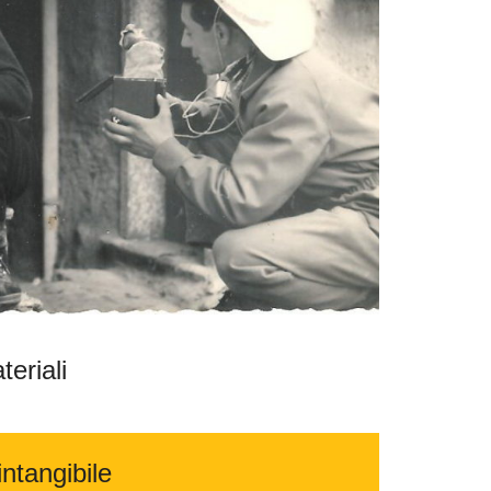
teriali
ntangibile