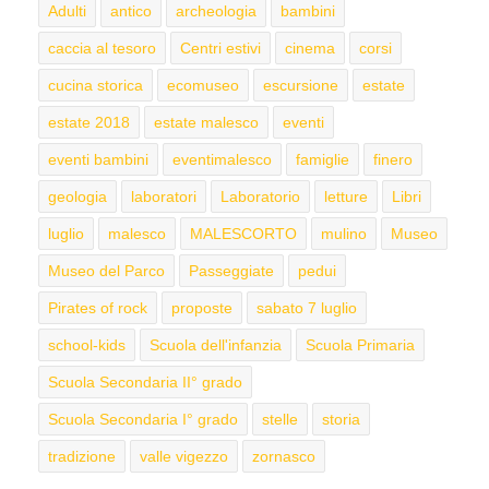
Adulti
antico
archeologia
bambini
caccia al tesoro
Centri estivi
cinema
corsi
cucina storica
ecomuseo
escursione
estate
estate 2018
estate malesco
eventi
eventi bambini
eventimalesco
famiglie
finero
geologia
laboratori
Laboratorio
letture
Libri
luglio
malesco
MALESCORTO
mulino
Museo
Museo del Parco
Passeggiate
pedui
Pirates of rock
proposte
sabato 7 luglio
school-kids
Scuola dell'infanzia
Scuola Primaria
Scuola Secondaria II° grado
Scuola Secondaria I° grado
stelle
storia
tradizione
valle vigezzo
zornasco