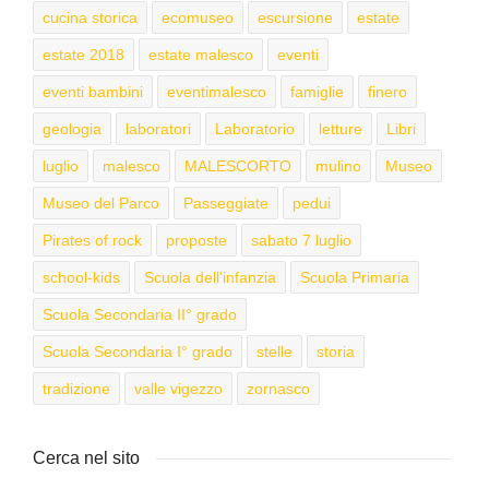
cucina storica
ecomuseo
escursione
estate
estate 2018
estate malesco
eventi
eventi bambini
eventimalesco
famiglie
finero
geologia
laboratori
Laboratorio
letture
Libri
luglio
malesco
MALESCORTO
mulino
Museo
Museo del Parco
Passeggiate
pedui
Pirates of rock
proposte
sabato 7 luglio
school-kids
Scuola dell'infanzia
Scuola Primaria
Scuola Secondaria II° grado
Scuola Secondaria I° grado
stelle
storia
tradizione
valle vigezzo
zornasco
Cerca nel sito