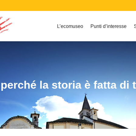
L’ecomuseo
Punti d’interesse
erché la storia è fatta di 