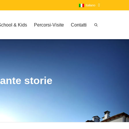
Italiano
School & Kids
Percorsi-Visite
Contatti
Italiano
Inglese
tante storie