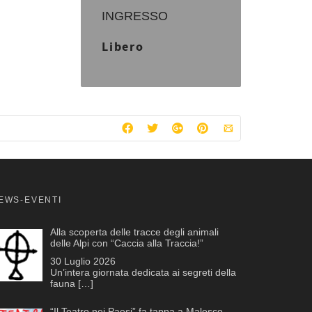
INGRESSO
Libero
EWS-EVENTI
Alla scoperta delle tracce degli animali
delle Alpi con “Caccia alla Traccia!”
30 Luglio 2026
Un’intera giornata dedicata ai segreti della
fauna
[…]
“Il Teatro nei Paesi” fa tappa a Malesco