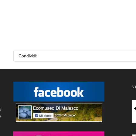
Condividi:
N
e
e