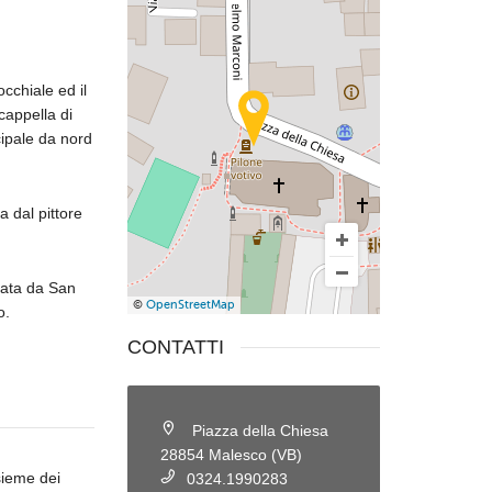
occhiale ed il
cappella di
cipale da nord
 dal pittore
iata da San
©
OpenStreetMap
o.
CONTATTI
Piazza della Chiesa
28854 Malesco (VB)
sieme dei
0324.1990283