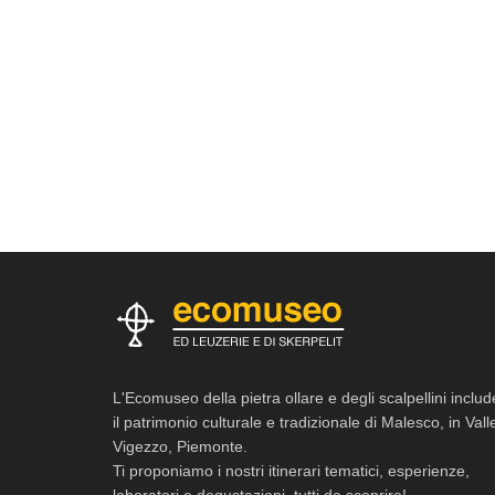
L'Ecomuseo della pietra ollare e degli scalpellini includ
il patrimonio culturale e tradizionale di Malesco, in Vall
Vigezzo, Piemonte.
Ti proponiamo i nostri itinerari tematici, esperienze,