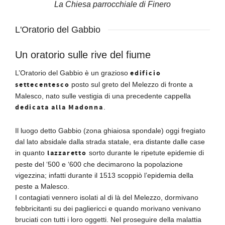
La Chiesa parrocchiale di Finero
L'Oratorio del Gabbio
Un oratorio sulle rive del fiume
edificio
L’Oratorio del Gabbio è un grazioso
settecentesco
posto sul greto del Melezzo di fronte a
Malesco, nato sulle vestigia di una precedente cappella
dedicata alla Madonna
.
Il luogo detto Gabbio (zona ghiaiosa spondale) oggi fregiato
dal lato absidale dalla strada statale, era distante dalle case
lazzaretto
in quanto
sorto durante le ripetute epidemie di
peste del ‘500 e ‘600 che decimarono la popolazione
vigezzina; infatti durante il 1513 scoppiò l’epidemia della
peste a Malesco.
I contagiati vennero isolati al di là del Melezzo, dormivano
febbricitanti su dei pagliericci e quando morivano venivano
bruciati con tutti i loro oggetti. Nel proseguire della malattia