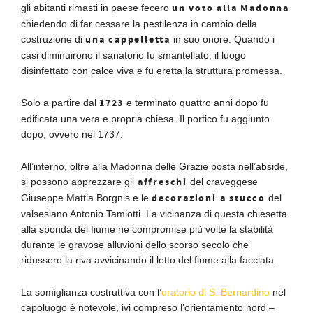
un voto alla Madonna
gli abitanti rimasti in paese fecero
chiedendo di far cessare la pestilenza in cambio della
una cappelletta
costruzione di
in suo onore. Quando i
casi diminuirono il sanatorio fu smantellato, il luogo
disinfettato con calce viva e fu eretta la struttura promessa.
1723
Solo a partire dal
e terminato quattro anni dopo fu
edificata una vera e propria chiesa. Il portico fu aggiunto
dopo, ovvero nel 1737.
All’interno, oltre alla Madonna delle Grazie posta nell’abside,
affreschi
si possono apprezzare gli
del craveggese
decorazioni a stucco
Giuseppe Mattia Borgnis e le
del
valsesiano Antonio Tamiotti. La vicinanza di questa chiesetta
alla sponda del fiume ne compromise più volte la stabilità
durante le gravose alluvioni dello scorso secolo che
ridussero la riva avvicinando il letto del fiume alla facciata.
La somiglianza costruttiva con l’
oratorio di S. Bernardino
nel
capoluogo è notevole, ivi compreso l’orientamento nord –