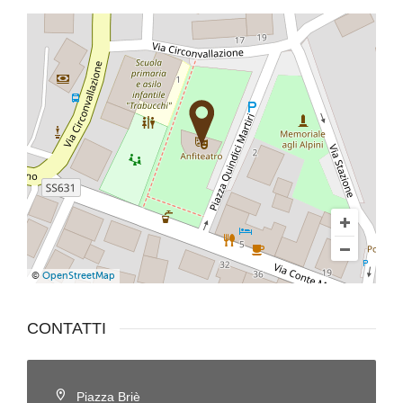
©
OpenStreetMap
CONTATTI
Piazza Briè