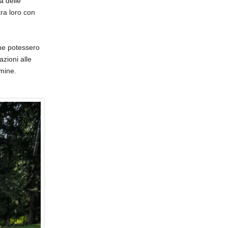
a delle
ra loro con
ene potessero
razioni alle
lmine.