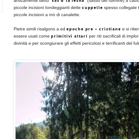
sas d’la lesna
anticamente detto “
” (sasso del fulmine) a caus
cuppelle
piccole incisioni tondeggianti dette
spesso collegate t
piccole incisioni a mò di canalette.
epoche pre – cristiane
Pietre simili risalgono a ed
e si riti
primitivi altari
essere usati come
per riti sacrificali di implo
divinità e per scongiurare gli effetti pericolosi e terrificanti del fu