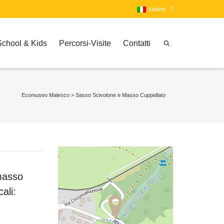
Italiano
School & Kids
Percorsi-Visite
Contatti
Italiano
Inglese
Ecomuseo Malesco
>
Sasso Scivolone e Masso Cuppellato
 masso
ali: