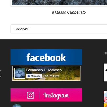
Il Masso Cuppellato
Condividi:
N
e
e