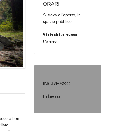
ORARI
Si trova all’aperto, in
spazio pubblico.
Visitabile tutto
l’anno.
INGRESSO
Libero
lesco e ben
llato