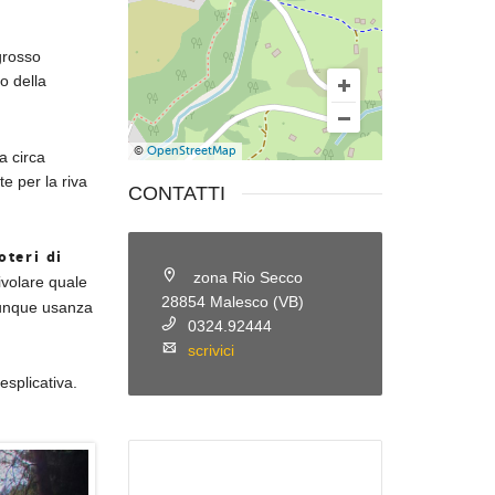
grosso
o della
©
OpenStreetMap
a circa
e per la riva
CONTATTI
oteri di
zona Rio Secco
ivolare quale
28854 Malesco (VB)
 dunque usanza
0324.92444
scrivici
esplicativa.