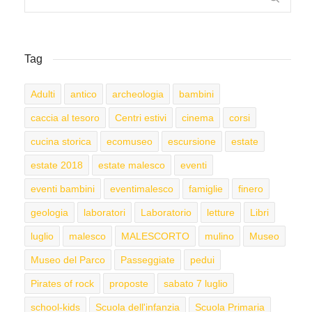
Tag
Adulti
antico
archeologia
bambini
caccia al tesoro
Centri estivi
cinema
corsi
cucina storica
ecomuseo
escursione
estate
estate 2018
estate malesco
eventi
eventi bambini
eventimalesco
famiglie
finero
geologia
laboratori
Laboratorio
letture
Libri
luglio
malesco
MALESCORTO
mulino
Museo
Museo del Parco
Passeggiate
pedui
Pirates of rock
proposte
sabato 7 luglio
school-kids
Scuola dell'infanzia
Scuola Primaria