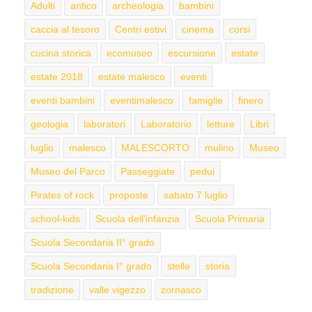
Adulti
antico
archeologia
bambini
caccia al tesoro
Centri estivi
cinema
corsi
cucina storica
ecomuseo
escursione
estate
estate 2018
estate malesco
eventi
eventi bambini
eventimalesco
famiglie
finero
geologia
laboratori
Laboratorio
letture
Libri
luglio
malesco
MALESCORTO
mulino
Museo
Museo del Parco
Passeggiate
pedui
Pirates of rock
proposte
sabato 7 luglio
school-kids
Scuola dell'infanzia
Scuola Primaria
Scuola Secondaria II° grado
Scuola Secondaria I° grado
stelle
storia
tradizione
valle vigezzo
zornasco