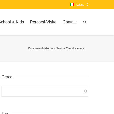
Italiano
School & Kids
Percorsi-Visite
Contatti
Italiano
Inglese
Ecomuseo Malesco
>
News – Eventi
>
letture
Cerca
Tag