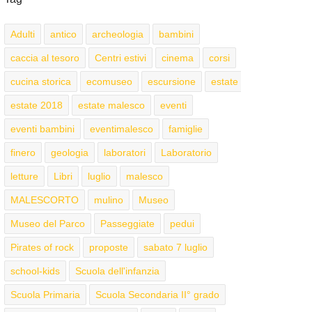
Adulti
antico
archeologia
bambini
caccia al tesoro
Centri estivi
cinema
corsi
cucina storica
ecomuseo
escursione
estate
estate 2018
estate malesco
eventi
eventi bambini
eventimalesco
famiglie
finero
geologia
laboratori
Laboratorio
letture
Libri
luglio
malesco
MALESCORTO
mulino
Museo
Museo del Parco
Passeggiate
pedui
Pirates of rock
proposte
sabato 7 luglio
school-kids
Scuola dell'infanzia
Scuola Primaria
Scuola Secondaria II° grado