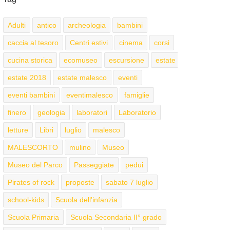
Adulti
antico
archeologia
bambini
caccia al tesoro
Centri estivi
cinema
corsi
cucina storica
ecomuseo
escursione
estate
estate 2018
estate malesco
eventi
eventi bambini
eventimalesco
famiglie
finero
geologia
laboratori
Laboratorio
letture
Libri
luglio
malesco
MALESCORTO
mulino
Museo
Museo del Parco
Passeggiate
pedui
Pirates of rock
proposte
sabato 7 luglio
school-kids
Scuola dell'infanzia
Scuola Primaria
Scuola Secondaria II° grado