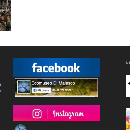
N
e
e