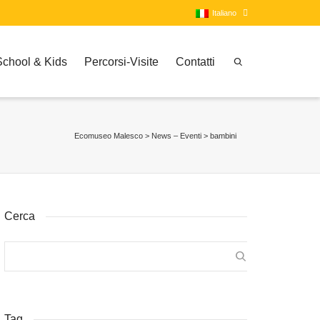
Italiano
School & Kids
Percorsi-Visite
Contatti
Italiano
Inglese
Ecomuseo Malesco
>
News – Eventi
>
bambini
Cerca
Tag