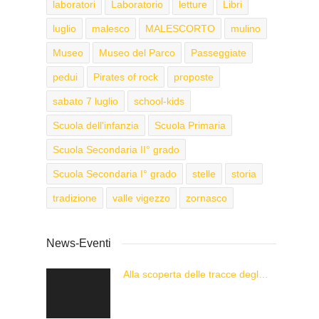
laboratori
Laboratorio
letture
Libri
luglio
malesco
MALESCORTO
mulino
Museo
Museo del Parco
Passeggiate
pedui
Pirates of rock
proposte
sabato 7 luglio
school-kids
Scuola dell'infanzia
Scuola Primaria
Scuola Secondaria II° grado
Scuola Secondaria I° grado
stelle
storia
tradizione
valle vigezzo
zornasco
News-Eventi
Alla scoperta delle tracce degli animali delle Alpi con “Caccia alla Traccia!”