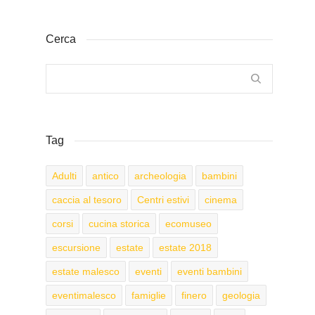
Cerca
Tag
Adulti
antico
archeologia
bambini
caccia al tesoro
Centri estivi
cinema
corsi
cucina storica
ecomuseo
escursione
estate
estate 2018
estate malesco
eventi
eventi bambini
eventimalesco
famiglie
finero
geologia