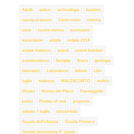
Adulti
antico
archeologia
bambini
caccia al tesoro
Centri estivi
cinema
corsi
cucina storica
ecomuseo
escursione
estate
estate 2018
estate malesco
eventi
eventi bambini
eventimalesco
famiglie
finero
geologia
laboratori
Laboratorio
letture
Libri
luglio
malesco
MALESCORTO
mulino
Museo
Museo del Parco
Passeggiate
pedui
Pirates of rock
proposte
sabato 7 luglio
school-kids
Scuola dell'infanzia
Scuola Primaria
Scuola Secondaria II° grado