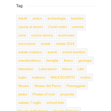
Tag
Adulti
antico
archeologia
bambini
caccia al tesoro
Centri estivi
cinema
corsi
cucina storica
ecomuseo
escursione
estate
estate 2018
estate malesco
eventi
eventi bambini
eventimalesco
famiglie
finero
geologia
laboratori
Laboratorio
letture
Libri
luglio
malesco
MALESCORTO
mulino
Museo
Museo del Parco
Passeggiate
pedui
Pirates of rock
proposte
sabato 7 luglio
school-kids
Scuola dell'infanzia
Scuola Primaria