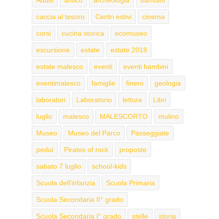
caccia al tesoro
Centri estivi
cinema
corsi
cucina storica
ecomuseo
escursione
estate
estate 2018
estate malesco
eventi
eventi bambini
eventimalesco
famiglie
finero
geologia
laboratori
Laboratorio
letture
Libri
luglio
malesco
MALESCORTO
mulino
Museo
Museo del Parco
Passeggiate
pedui
Pirates of rock
proposte
sabato 7 luglio
school-kids
Scuola dell'infanzia
Scuola Primaria
Scuola Secondaria II° grado
Scuola Secondaria I° grado
stelle
storia