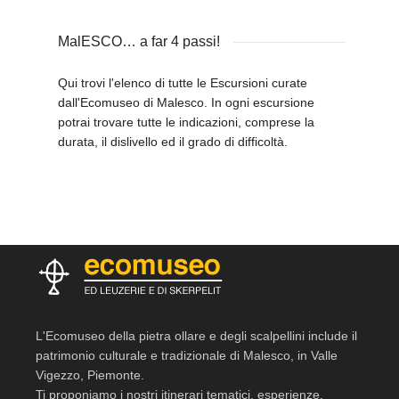
MalESCO… a far 4 passi!
Qui trovi l'elenco di tutte le Escursioni curate
dall'Ecomuseo di Malesco. In ogni escursione
potrai trovare tutte le indicazioni, comprese la
durata, il dislivello ed il grado di difficoltà.
L'Ecomuseo della pietra ollare e degli scalpellini include il
patrimonio culturale e tradizionale di Malesco, in Valle
Vigezzo, Piemonte.
Ti proponiamo i nostri itinerari tematici, esperienze,