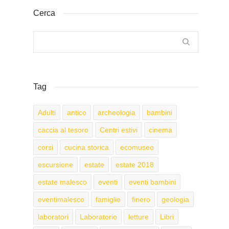
Cerca
Tag
Adulti
antico
archeologia
bambini
caccia al tesoro
Centri estivi
cinema
corsi
cucina storica
ecomuseo
escursione
estate
estate 2018
estate malesco
eventi
eventi bambini
eventimalesco
famiglie
finero
geologia
laboratori
Laboratorio
letture
Libri