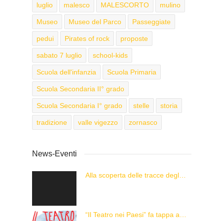
luglio
malesco
MALESCORTO
mulino
Museo
Museo del Parco
Passeggiate
pedui
Pirates of rock
proposte
sabato 7 luglio
school-kids
Scuola dell'infanzia
Scuola Primaria
Scuola Secondaria II° grado
Scuola Secondaria I° grado
stelle
storia
tradizione
valle vigezzo
zornasco
News-Eventi
Alla scoperta delle tracce degli animali delle Alpi con “Caccia alla Traccia!”
“Il Teatro nei Paesi” fa tappa a Malesco