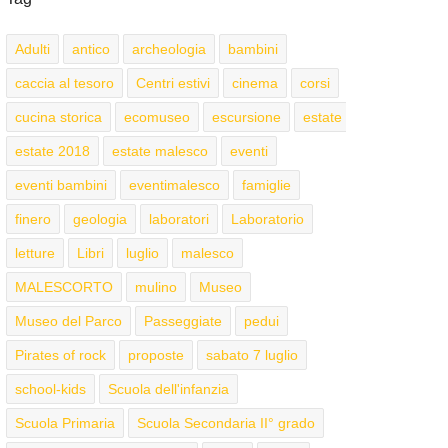
Adulti
antico
archeologia
bambini
caccia al tesoro
Centri estivi
cinema
corsi
cucina storica
ecomuseo
escursione
estate
estate 2018
estate malesco
eventi
eventi bambini
eventimalesco
famiglie
finero
geologia
laboratori
Laboratorio
letture
Libri
luglio
malesco
MALESCORTO
mulino
Museo
Museo del Parco
Passeggiate
pedui
Pirates of rock
proposte
sabato 7 luglio
school-kids
Scuola dell'infanzia
Scuola Primaria
Scuola Secondaria II° grado