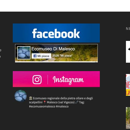
N
e
e