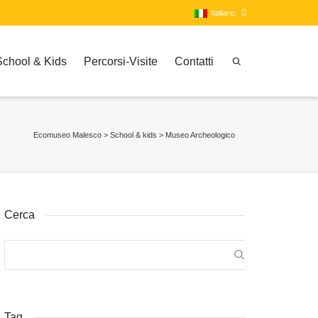
Italiano
School & Kids
Percorsi-Visite
Contatti
Italiano
Inglese
Ecomuseo Malesco
>
School & kids
>
Museo Archeologico
Cerca
Tag