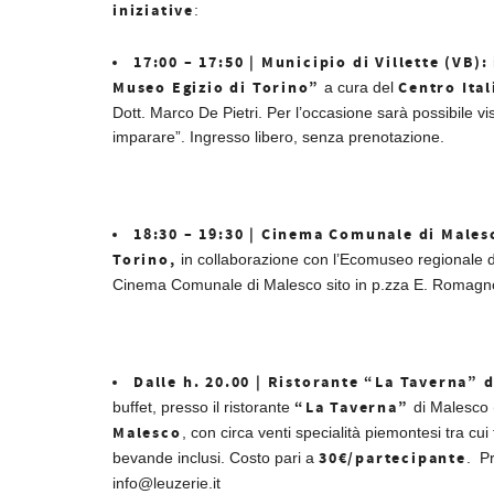
iniziative
:
17:00 – 17:50 | Municipio di Villette (VB):
Museo Egizio di Torino”
Centro Ital
a cura del
Dott. Marco De Pietri. Per l’occasione sarà possibile visit
imparare”. Ingresso libero, senza prenotazione.
18:30 – 19:30 | Cinema Comunale di Males
Torino,
in collaborazione con l’Ecomuseo regionale 
Cinema Comunale di Malesco sito in p.zza E. Romagnol
Dalle h. 20.00 | Ristorante “La Taverna” 
“La Taverna”
buffet, presso il ristorante
di Malesco (
Malesco
, con circa venti specialità piemontesi tra cu
30€/partecipante
bevande inclusi. Costo pari a
. P
info@leuzerie.it