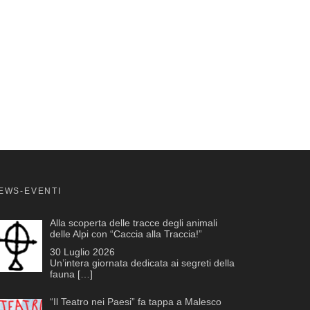
EWS-EVENTI
Alla scoperta delle tracce degli animali
delle Alpi con “Caccia alla Traccia!”
30 Luglio 2026
Un’intera giornata dedicata ai segreti della
fauna
[…]
“Il Teatro nei Paesi” fa tappa a Malesco