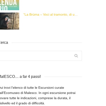
“La Brüma – Voci al tramonto, di una vita e di un’epoca”
erca
alESCO… a far 4 passi!
ui trovi l'elenco di tutte le Escursioni curate
all'Ecomuseo di Malesco. In ogni escursione potrai
rovare tutte le indicazioni, comprese la durata, il
islivello ed il grado di difficoltà.