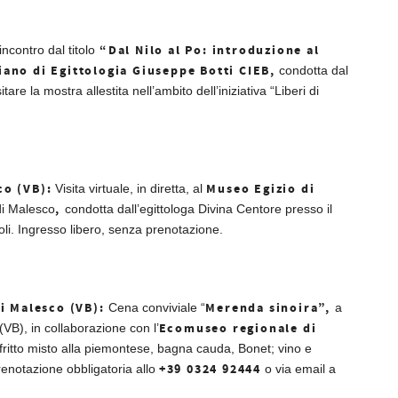
“Dal Nilo al Po: introduzione al
incontro dal titolo
iano di Egittologia Giuseppe Botti CIEB,
condotta dal
are la mostra allestita nell’ambito dell’iniziativa “Liberi di
co (VB):
Museo Egizio di
Visita virtuale, in diretta, al
,
di Malesco
condotta dall’egittologa Divina Centore presso il
i. Ingresso libero, senza prenotazione.
di Malesco (VB):
Merenda sinoira”,
Cena conviviale “
a
Ecomuseo regionale di
VB), in collaborazione con l’
i fritto misto alla piemontese, bagna cauda, Bonet; vino e
+39 0324 92444
renotazione obbligatoria allo
o via email a