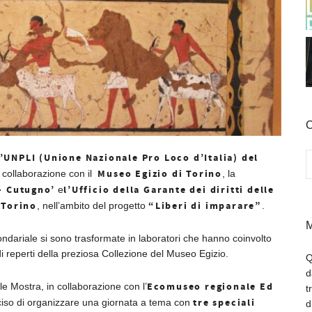
C
l’UNPLI (Unione Nazionale Pro Loco d’Italia) del
Museo Egizio di Torino
 collaborazione con il
, la
o- Cutugno’
l’Ufficio della Garante dei diritti delle
e
 Torino
“Liberi di imparare”
, nell’ambito del progetto
.
M
rcondariale si sono trasformate in laboratori che hanno coinvolto
i reperti della preziosa Collezione del Museo Egizio.
Q
d
Ecomuseo regionale
Ed
le Mostra, in collaborazione con l’
t
tre speciali
ciso di organizzare una giornata a tema con
d