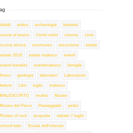
ag
Adulti
antico
archeologia
bambini
caccia al tesoro
Centri estivi
cinema
corsi
cucina storica
ecomuseo
escursione
estate
estate 2018
estate malesco
eventi
eventi bambini
eventimalesco
famiglie
finero
geologia
laboratori
Laboratorio
letture
Libri
luglio
malesco
MALESCORTO
mulino
Museo
Museo del Parco
Passeggiate
pedui
Pirates of rock
proposte
sabato 7 luglio
school-kids
Scuola dell'infanzia