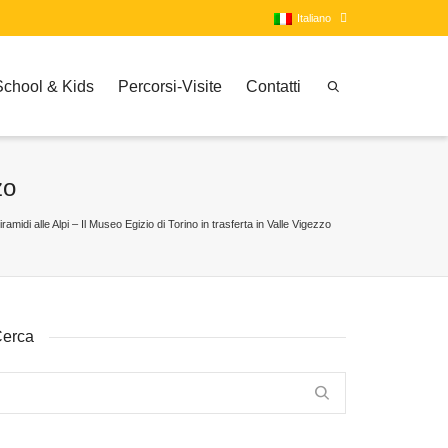
Italiano
School & Kids
Percorsi-Visite
Contatti
Italiano
Inglese
zo
iramidi alle Alpi – Il Museo Egizio di Torino in trasferta in Valle Vigezzo
erca