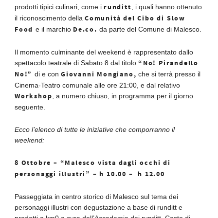
runditt
prodotti tipici culinari, come i
, i quali hanno ottenuto
Comunità del Cibo di Slow
il riconoscimento della
Food
De.co.
e il marchio
da parte del Comune di Malesco.
Il momento culminante del weekend è rappresentato dallo
“No! Pirandello
spettacolo teatrale di Sabato 8 dal titolo
No!”
Giovanni Mongiano,
di e con
che si terrà presso il
Cinema-Teatro comunale alle ore 21:00, e dal relativo
Workshop
, a numero chiuso, in programma per il giorno
seguente.
Ecco l’elenco di tutte le iniziative che comporranno il
weekend:
8 Ottobre – “Malesco vista dagli occhi di
personaggi illustri” – h 10.00 – h 12.00
Passeggiata in centro storico di Malesco sul tema dei
personaggi illustri con degustazione a base di runditt e
prodotti a km0 a cura dell’Accademia dei runditt. Costo di