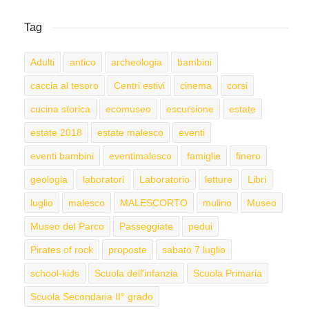
Tag
Adulti
antico
archeologia
bambini
caccia al tesoro
Centri estivi
cinema
corsi
cucina storica
ecomuseo
escursione
estate
estate 2018
estate malesco
eventi
eventi bambini
eventimalesco
famiglie
finero
geologia
laboratori
Laboratorio
letture
Libri
luglio
malesco
MALESCORTO
mulino
Museo
Museo del Parco
Passeggiate
pedui
Pirates of rock
proposte
sabato 7 luglio
school-kids
Scuola dell'infanzia
Scuola Primaria
Scuola Secondaria II° grado