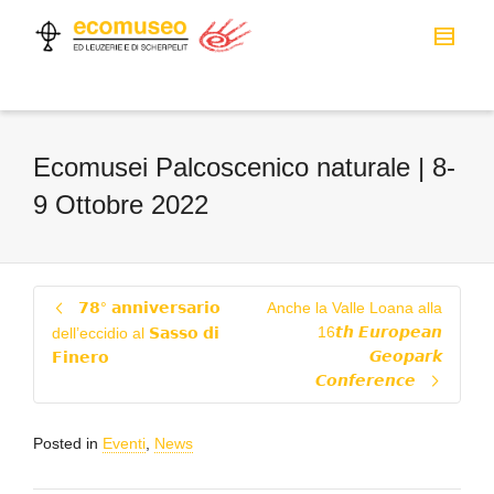
Ecomusei Palcoscenico naturale | 8-
9 Ottobre 2022
𝟳𝟴° 𝗮𝗻𝗻𝗶𝘃𝗲𝗿𝘀𝗮𝗿𝗶𝗼
Anche la Valle Loana alla
16𝙩𝙝 𝙀𝙪𝙧𝙤𝙥𝙚𝙖𝙣
dell’eccidio al 𝗦𝗮𝘀𝘀𝗼 𝗱𝗶
𝙂𝙚𝙤𝙥𝙖𝙧𝙠
𝗙𝗶𝗻𝗲𝗿𝗼
𝘾𝙤𝙣𝙛𝙚𝙧𝙚𝙣𝙘𝙚
Posted in
Eventi
,
News