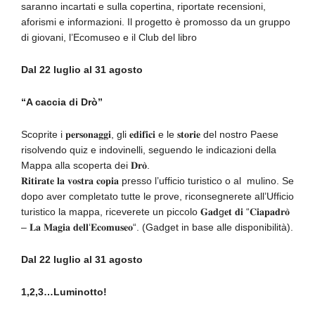
saranno incartati e sulla copertina, riportate recensioni,
aforismi e informazioni. Il progetto è promosso da un gruppo
di giovani, l’Ecomuseo e il Club del libro
Dal 22 luglio al 31 agosto
“A caccia di Drò”
Scoprite i
𝐩𝐞𝐫𝐬𝐨𝐧𝐚𝐠𝐠𝐢
, gli
𝐞𝐝𝐢𝐟𝐢𝐜𝐢
e le
𝐬𝐭𝐨𝐫𝐢𝐞
del nostro Paese
risolvendo quiz e indovinelli, seguendo le indicazioni della
Mappa alla scoperta dei
𝐃𝐫𝐨̀
.
𝐑𝐢𝐭𝐢𝐫𝐚𝐭𝐞
𝐥𝐚
𝐯𝐨𝐬𝐭𝐫𝐚
𝐜𝐨𝐩𝐢𝐚
presso l’ufficio turistico o al
mulino. Se
dopo aver completato tutte le prove, riconsegnerete all’Ufficio
turistico la mappa, riceverete un piccolo
𝐆𝐚𝐝
g
𝐞𝐭
𝐝𝐢
“
𝐂𝐢𝐚𝐩𝐚𝐝𝐫𝐨̀
–
𝐋𝐚
𝐌𝐚𝐠𝐢𝐚
𝐝𝐞𝐥𝐥
‘
𝐄𝐜𝐨𝐦𝐮𝐬𝐞𝐨
“. (Gadget in base alle disponibilità).
Dal 22 luglio al 31 agosto
1,2,3…Luminotto!