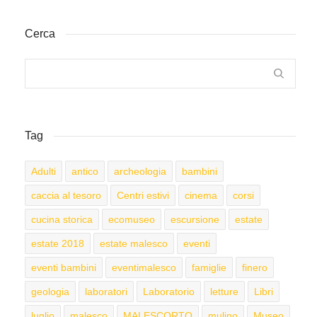
Cerca
Tag
Adulti
antico
archeologia
bambini
caccia al tesoro
Centri estivi
cinema
corsi
cucina storica
ecomuseo
escursione
estate
estate 2018
estate malesco
eventi
eventi bambini
eventimalesco
famiglie
finero
geologia
laboratori
Laboratorio
letture
Libri
luglio
malesco
MALESCORTO
mulino
Museo