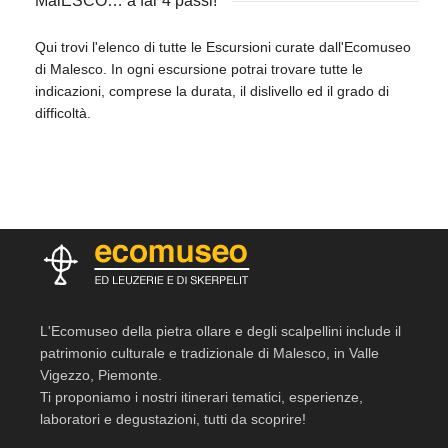
MalESCO… a far 4 passi!
Qui trovi l'elenco di tutte le Escursioni curate dall'Ecomuseo
di Malesco. In ogni escursione potrai trovare tutte le
indicazioni, comprese la durata, il dislivello ed il grado di
difficoltà.
L'Ecomuseo della pietra ollare e degli scalpellini include il
patrimonio culturale e tradizionale di Malesco, in Valle
Vigezzo, Piemonte.
Ti proponiamo i nostri itinerari tematici, esperienze,
laboratori e degustazioni, tutti da scoprire!