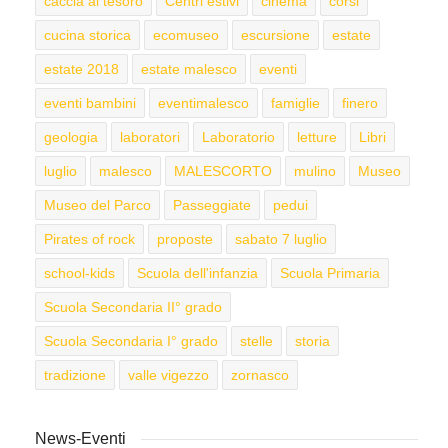
caccia al tesoro
Centri estivi
cinema
corsi
cucina storica
ecomuseo
escursione
estate
estate 2018
estate malesco
eventi
eventi bambini
eventimalesco
famiglie
finero
geologia
laboratori
Laboratorio
letture
Libri
luglio
malesco
MALESCORTO
mulino
Museo
Museo del Parco
Passeggiate
pedui
Pirates of rock
proposte
sabato 7 luglio
school-kids
Scuola dell'infanzia
Scuola Primaria
Scuola Secondaria II° grado
Scuola Secondaria I° grado
stelle
storia
tradizione
valle vigezzo
zornasco
News-Eventi