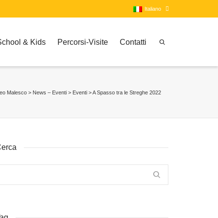
Italiano
School & Kids
Percorsi-Visite
Contatti
Italiano
Inglese
eo Malesco
>
News – Eventi
>
Eventi
>
A Spasso tra le Streghe 2022
erca
ag