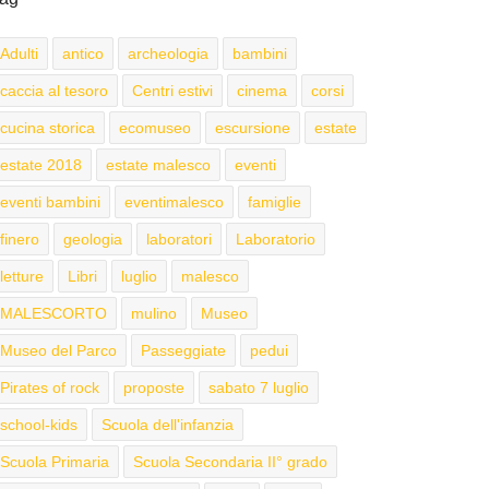
Adulti
antico
archeologia
bambini
caccia al tesoro
Centri estivi
cinema
corsi
cucina storica
ecomuseo
escursione
estate
estate 2018
estate malesco
eventi
eventi bambini
eventimalesco
famiglie
finero
geologia
laboratori
Laboratorio
letture
Libri
luglio
malesco
MALESCORTO
mulino
Museo
Museo del Parco
Passeggiate
pedui
Pirates of rock
proposte
sabato 7 luglio
school-kids
Scuola dell'infanzia
Scuola Primaria
Scuola Secondaria II° grado