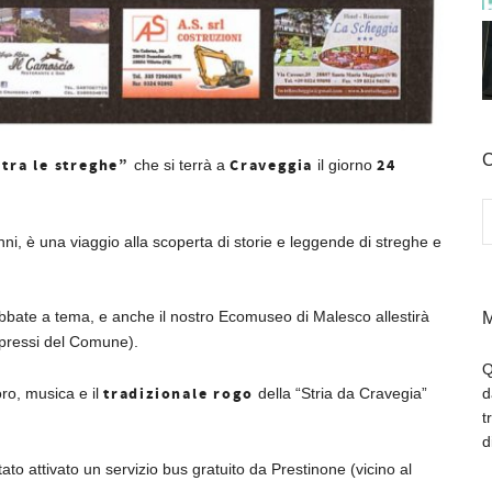
C
 tra le streghe”
Craveggia
24
che si terrà a
il giorno
i, è una viaggio alla scoperta di storie e leggende di streghe e
bate a tema, e anche il nostro Ecomuseo di Malesco allestirà
M
pressi del Comune).
Q
tradizionale rogo
d
ro, musica e il
della “Stria da Cravegia”
t
d
to attivato un servizio bus gratuito da Prestinone (vicino al