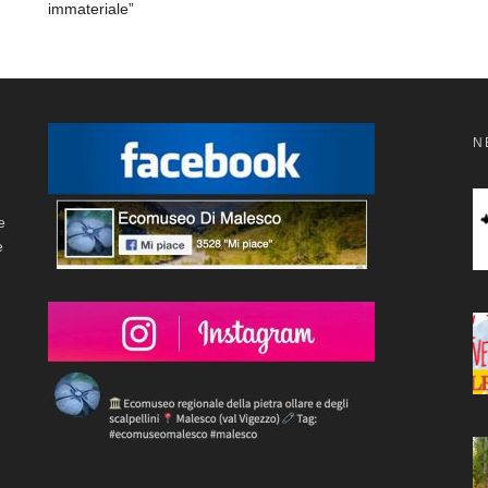
immateriale”
N
e
e