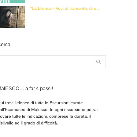
“La Brüma – Voci al tramonto, di una vita e di un’epoca”
erca
alESCO… a far 4 passi!
ui trovi l'elenco di tutte le Escursioni curate
all'Ecomuseo di Malesco. In ogni escursione potrai
rovare tutte le indicazioni, comprese la durata, il
islivello ed il grado di difficoltà.