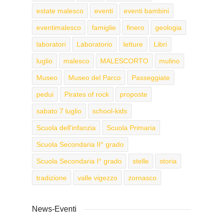
estate malesco
eventi
eventi bambini
eventimalesco
famiglie
finero
geologia
laboratori
Laboratorio
letture
Libri
luglio
malesco
MALESCORTO
mulino
Museo
Museo del Parco
Passeggiate
pedui
Pirates of rock
proposte
sabato 7 luglio
school-kids
Scuola dell'infanzia
Scuola Primaria
Scuola Secondaria II° grado
Scuola Secondaria I° grado
stelle
storia
tradizione
valle vigezzo
zornasco
News-Eventi