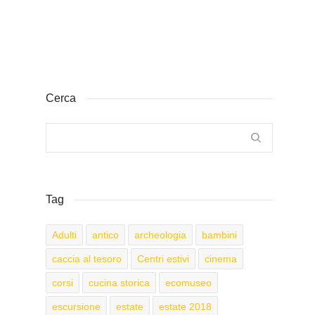
Cerca
Tag
Adulti
antico
archeologia
bambini
caccia al tesoro
Centri estivi
cinema
corsi
cucina storica
ecomuseo
escursione
estate
estate 2018