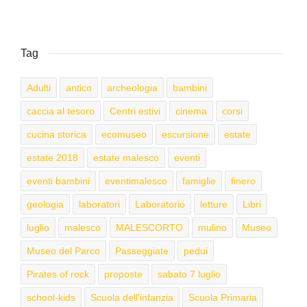
Tag
Adulti
antico
archeologia
bambini
caccia al tesoro
Centri estivi
cinema
corsi
cucina storica
ecomuseo
escursione
estate
estate 2018
estate malesco
eventi
eventi bambini
eventimalesco
famiglie
finero
geologia
laboratori
Laboratorio
letture
Libri
luglio
malesco
MALESCORTO
mulino
Museo
Museo del Parco
Passeggiate
pedui
Pirates of rock
proposte
sabato 7 luglio
school-kids
Scuola dell'infanzia
Scuola Primaria