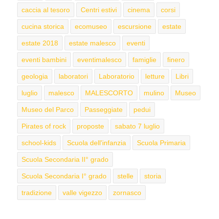
caccia al tesoro
Centri estivi
cinema
corsi
cucina storica
ecomuseo
escursione
estate
estate 2018
estate malesco
eventi
eventi bambini
eventimalesco
famiglie
finero
geologia
laboratori
Laboratorio
letture
Libri
luglio
malesco
MALESCORTO
mulino
Museo
Museo del Parco
Passeggiate
pedui
Pirates of rock
proposte
sabato 7 luglio
school-kids
Scuola dell'infanzia
Scuola Primaria
Scuola Secondaria II° grado
Scuola Secondaria I° grado
stelle
storia
tradizione
valle vigezzo
zornasco