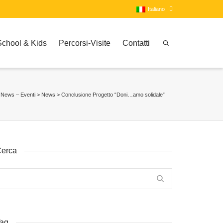
Italiano
School & Kids
Percorsi-Visite
Contatti
Italiano
Inglese
>
News – Eventi
>
News
>
Conclusione Progetto “Doni…amo solidale”
erca
ag