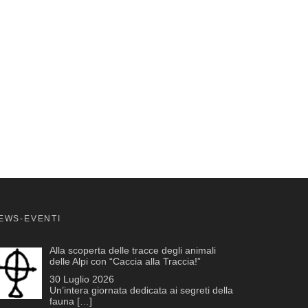
EWS-EVENTI
Alla scoperta delle tracce degli animali
delle Alpi con “Caccia alla Traccia!”
30 Luglio 2026
Un’intera giornata dedicata ai segreti della
fauna
[…]