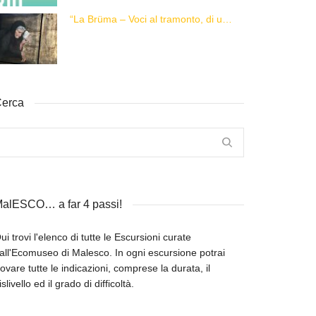
“La Brüma – Voci al tramonto, di una vita e di un’epoca”
erca
alESCO… a far 4 passi!
ui trovi l'elenco di tutte le Escursioni curate
all'Ecomuseo di Malesco. In ogni escursione potrai
rovare tutte le indicazioni, comprese la durata, il
islivello ed il grado di difficoltà.