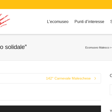
L’ecomuseo
Punti d’interesse
 solidale”
Ecomuseo Malesco
C
142° Carnevale Maleschese
T