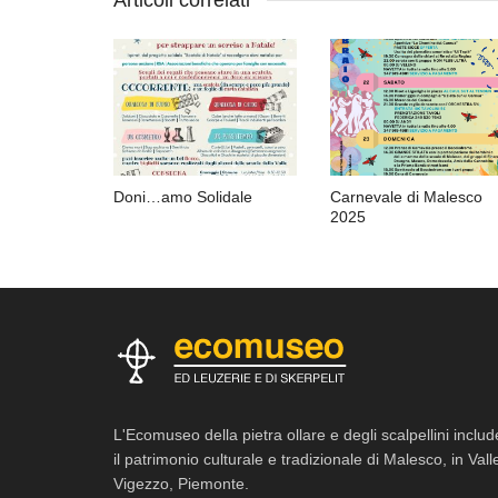
Doni…amo Solidale
Carnevale di Malesco
2025
L'Ecomuseo della pietra ollare e degli scalpellini includ
il patrimonio culturale e tradizionale di Malesco, in Vall
Vigezzo, Piemonte.