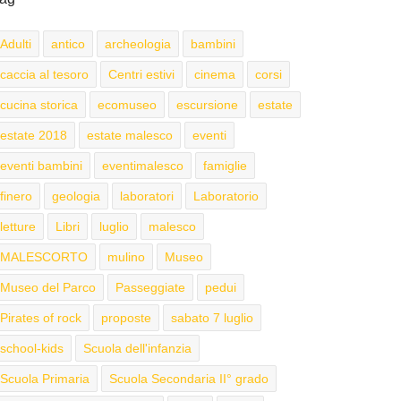
Adulti
antico
archeologia
bambini
caccia al tesoro
Centri estivi
cinema
corsi
cucina storica
ecomuseo
escursione
estate
estate 2018
estate malesco
eventi
eventi bambini
eventimalesco
famiglie
finero
geologia
laboratori
Laboratorio
letture
Libri
luglio
malesco
MALESCORTO
mulino
Museo
Museo del Parco
Passeggiate
pedui
Pirates of rock
proposte
sabato 7 luglio
school-kids
Scuola dell'infanzia
Scuola Primaria
Scuola Secondaria II° grado