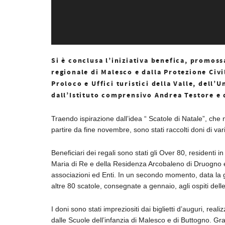
Si è conclusa l’iniziativa benefica, promos
regionale di Malesco e dalla Protezione Civil
Proloco e Uffici turistici della Valle, dell
dall’Istituto comprensivo Andrea Testore e 
Traendo ispirazione dall’idea “ Scatole di Natale”, che n
partire da fine novembre, sono stati raccolti doni di var
Beneficiari dei regali sono stati gli Over 80, residenti 
Maria di Re e della Residenza Arcobaleno di Druogno e f
associazioni ed Enti. In un secondo momento, data la ge
altre 80 scatole, consegnate a gennaio, agli ospiti del
I doni sono stati impreziositi dai biglietti d’auguri, real
dalle Scuole dell’infanzia di Malesco e di Buttogno. Graz