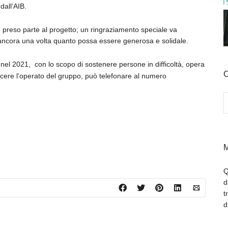
 dall’AIB.
e preso parte al progetto; un ringraziamento speciale va
 ancora una volta quanto possa essere generosa e solidale.
 nel 2021, con lo scopo di sostenere persone in difficoltà, opera
C
scere l’operato del gruppo, può telefonare al numero
M
Q
d
t
d