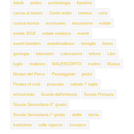
Adulti
antico
archeologia
bambini
caccia al tesoro
Centri estivi
cinema
corsi
cucina storica
ecomuseo
escursione
estate
estate 2018
estate malesco
eventi
eventi bambini
eventimalesco
famiglie
finero
geologia
laboratori
Laboratorio
letture
Libri
luglio
malesco
MALESCORTO
mulino
Museo
Museo del Parco
Passeggiate
pedui
Pirates of rock
proposte
sabato 7 luglio
school-kids
Scuola dell'infanzia
Scuola Primaria
Scuola Secondaria II° grado
Scuola Secondaria I° grado
stelle
storia
tradizione
valle vigezzo
zornasco