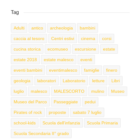
Tag
Adulti
antico
archeologia
bambini
caccia al tesoro
Centri estivi
cinema
corsi
cucina storica
ecomuseo
escursione
estate
estate 2018
estate malesco
eventi
eventi bambini
eventimalesco
famiglie
finero
geologia
laboratori
Laboratorio
letture
Libri
luglio
malesco
MALESCORTO
mulino
Museo
Museo del Parco
Passeggiate
pedui
Pirates of rock
proposte
sabato 7 luglio
school-kids
Scuola dell'infanzia
Scuola Primaria
Scuola Secondaria II° grado