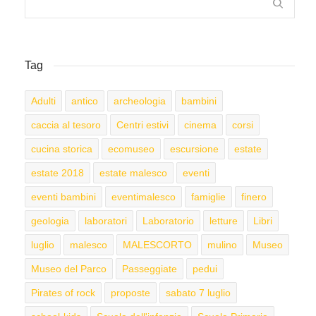
Tag
Adulti
antico
archeologia
bambini
caccia al tesoro
Centri estivi
cinema
corsi
cucina storica
ecomuseo
escursione
estate
estate 2018
estate malesco
eventi
eventi bambini
eventimalesco
famiglie
finero
geologia
laboratori
Laboratorio
letture
Libri
luglio
malesco
MALESCORTO
mulino
Museo
Museo del Parco
Passeggiate
pedui
Pirates of rock
proposte
sabato 7 luglio