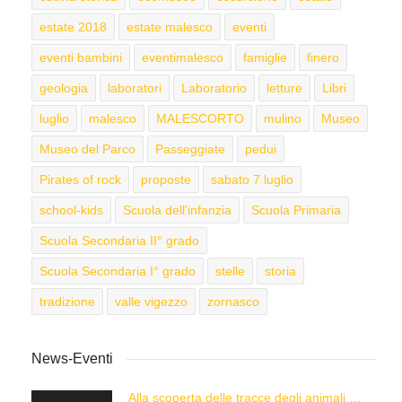
estate 2018
estate malesco
eventi
eventi bambini
eventimalesco
famiglie
finero
geologia
laboratori
Laboratorio
letture
Libri
luglio
malesco
MALESCORTO
mulino
Museo
Museo del Parco
Passeggiate
pedui
Pirates of rock
proposte
sabato 7 luglio
school-kids
Scuola dell'infanzia
Scuola Primaria
Scuola Secondaria II° grado
Scuola Secondaria I° grado
stelle
storia
tradizione
valle vigezzo
zornasco
News-Eventi
Alla scoperta delle tracce degli animali delle Alpi con “Caccia alla Traccia!”