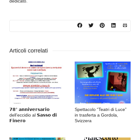
dedicato.
Articoli correlati
𝟳𝟴° 𝗮𝗻𝗻𝗶𝘃𝗲𝗿𝘀𝗮𝗿𝗶𝗼
Spettacolo “Teatri di Luce”
dell’eccidio al 𝗦𝗮𝘀𝘀𝗼 𝗱𝗶
in trasferta a Gordola,
𝗙𝗶𝗻𝗲𝗿𝗼
Svizzera