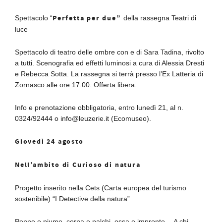
Perfetta per due”
Spettacolo “
della rassegna Teatri di
luce
Spettacolo di teatro delle ombre con e di Sara Tadina, rivolto
a tutti. Scenografia ed effetti luminosi a cura di Alessia Dresti
e Rebecca Sotta. La rassegna si terrà presso l’Ex Latteria di
Zornasco alle ore 17:00. Offerta libera.
Info e prenotazione obbligatoria, entro lunedì 21, al n.
0324/92444 o info@leuzerie.it (Ecomuseo).
Giovedì 24 agosto
Nell’ambito di Curioso di natura
Progetto inserito nella Cets (Carta europea del turismo
sostenibile) “I Detective della natura”
Penne e piume, corna e palchi, ossa e impronte… A chi