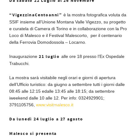
Da sabato 22 Luglio al 26 Novembre
“VigezzinaCentoanni”
è la mostra fotografica voluta da
SSIF insieme all’Unione Montana Valle Vigezzo, su progetto
e curatela di Camera di Torino e in collaborazione con la Pro
Loco di Malesco e il Festival Malescorto, per il centenario
della Ferrovia Domodossola – Locarno.
21 luglio
Inaugurazione
alle ore 18 presso l’Ex Ospedale
Trabucchi.
La mostra sarà visitabile negli orari e giorni di apertura
dell’Ufficio turistico: da giugno a settembre tutti i giorni dalle
08:45 alle 12:15 edalle 13:45 alle 18:15; da settembre
iweekend dalle 10 alle 12. Per info: 0324929901;
3791105756,
www.visitmalesco.it
Da lunedì 24 luglio a 27 agosto
Malesco si presenta