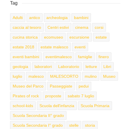
Tag
Adulti
antico
archeologia
bambini
caccia al tesoro
Centri estivi
cinema
corsi
cucina storica
ecomuseo
escursione
estate
estate 2018
estate malesco
eventi
eventi bambini
eventimalesco
famiglie
finero
geologia
laboratori
Laboratorio
letture
Libri
luglio
malesco
MALESCORTO
mulino
Museo
Museo del Parco
Passeggiate
pedui
Pirates of rock
proposte
sabato 7 luglio
school-kids
Scuola dell'infanzia
Scuola Primaria
Scuola Secondaria II° grado
Scuola Secondaria I° grado
stelle
storia