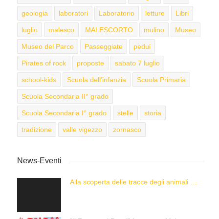
geologia
laboratori
Laboratorio
letture
Libri
luglio
malesco
MALESCORTO
mulino
Museo
Museo del Parco
Passeggiate
pedui
Pirates of rock
proposte
sabato 7 luglio
school-kids
Scuola dell'infanzia
Scuola Primaria
Scuola Secondaria II° grado
Scuola Secondaria I° grado
stelle
storia
tradizione
valle vigezzo
zornasco
News-Eventi
Alla scoperta delle tracce degli animali delle Alpi con “Caccia alla Traccia!”