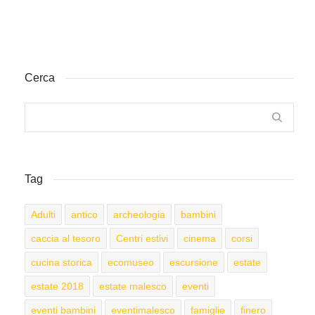
Cerca
Tag
Adulti
antico
archeologia
bambini
caccia al tesoro
Centri estivi
cinema
corsi
cucina storica
ecomuseo
escursione
estate
estate 2018
estate malesco
eventi
eventi bambini
eventimalesco
famiglie
finero