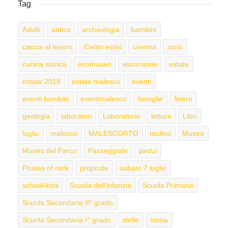
Tag
Adulti
antico
archeologia
bambini
caccia al tesoro
Centri estivi
cinema
corsi
cucina storica
ecomuseo
escursione
estate
estate 2018
estate malesco
eventi
eventi bambini
eventimalesco
famiglie
finero
geologia
laboratori
Laboratorio
letture
Libri
luglio
malesco
MALESCORTO
mulino
Museo
Museo del Parco
Passeggiate
pedui
Pirates of rock
proposte
sabato 7 luglio
school-kids
Scuola dell'infanzia
Scuola Primaria
Scuola Secondaria II° grado
Scuola Secondaria I° grado
stelle
storia