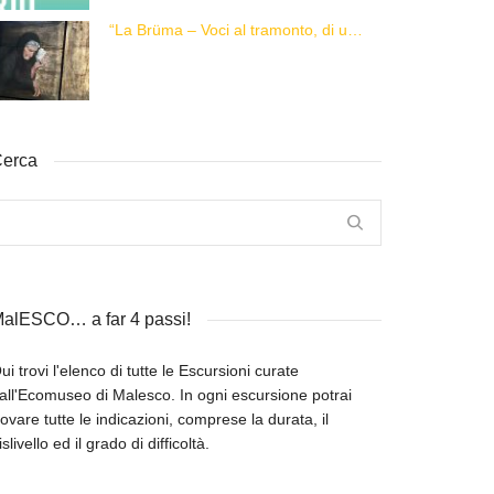
“La Brüma – Voci al tramonto, di una vita e di un’epoca”
erca
alESCO… a far 4 passi!
ui trovi l'elenco di tutte le Escursioni curate
all'Ecomuseo di Malesco. In ogni escursione potrai
rovare tutte le indicazioni, comprese la durata, il
islivello ed il grado di difficoltà.