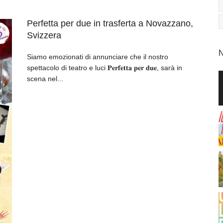
Perfetta per due in trasferta a Novazzano,
Svizzera
N
Siamo emozionati di annunciare che il nostro
spettacolo di teatro e luci 𝐏𝐞𝐫𝐟𝐞𝐭𝐭𝐚 𝐩𝐞𝐫 𝐝𝐮𝐞, sarà in
scena nel...