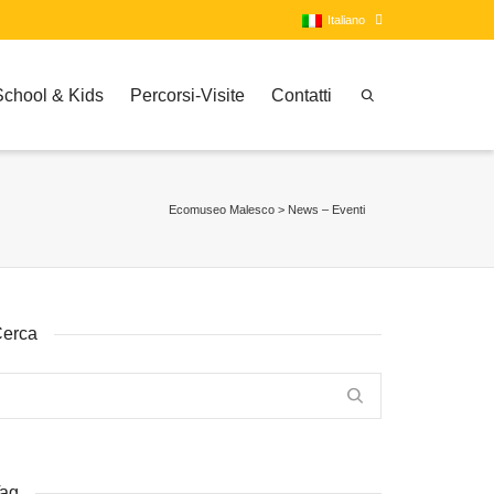
Italiano
School & Kids
Percorsi-Visite
Contatti
Italiano
Inglese
Ecomuseo Malesco
>
News – Eventi
erca
ag