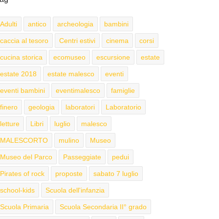
Adulti
antico
archeologia
bambini
caccia al tesoro
Centri estivi
cinema
corsi
cucina storica
ecomuseo
escursione
estate
estate 2018
estate malesco
eventi
eventi bambini
eventimalesco
famiglie
finero
geologia
laboratori
Laboratorio
letture
Libri
luglio
malesco
MALESCORTO
mulino
Museo
Museo del Parco
Passeggiate
pedui
Pirates of rock
proposte
sabato 7 luglio
school-kids
Scuola dell'infanzia
Scuola Primaria
Scuola Secondaria II° grado