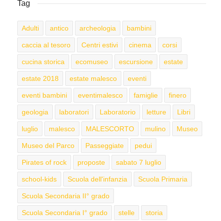
Tag
Adulti
antico
archeologia
bambini
caccia al tesoro
Centri estivi
cinema
corsi
cucina storica
ecomuseo
escursione
estate
estate 2018
estate malesco
eventi
eventi bambini
eventimalesco
famiglie
finero
geologia
laboratori
Laboratorio
letture
Libri
luglio
malesco
MALESCORTO
mulino
Museo
Museo del Parco
Passeggiate
pedui
Pirates of rock
proposte
sabato 7 luglio
school-kids
Scuola dell'infanzia
Scuola Primaria
Scuola Secondaria II° grado
Scuola Secondaria I° grado
stelle
storia