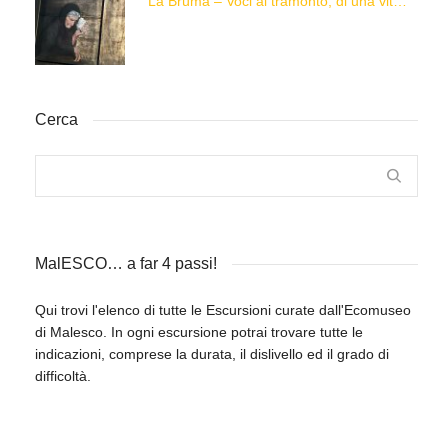
“La Brüma – Voci al tramonto, di una vita e di un’epoca”
Cerca
MalESCO… a far 4 passi!
Qui trovi l'elenco di tutte le Escursioni curate dall'Ecomuseo
di Malesco. In ogni escursione potrai trovare tutte le
indicazioni, comprese la durata, il dislivello ed il grado di
difficoltà.