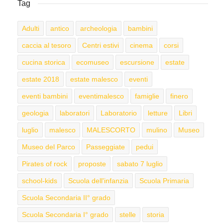
Tag
Adulti
antico
archeologia
bambini
caccia al tesoro
Centri estivi
cinema
corsi
cucina storica
ecomuseo
escursione
estate
estate 2018
estate malesco
eventi
eventi bambini
eventimalesco
famiglie
finero
geologia
laboratori
Laboratorio
letture
Libri
luglio
malesco
MALESCORTO
mulino
Museo
Museo del Parco
Passeggiate
pedui
Pirates of rock
proposte
sabato 7 luglio
school-kids
Scuola dell'infanzia
Scuola Primaria
Scuola Secondaria II° grado
Scuola Secondaria I° grado
stelle
storia