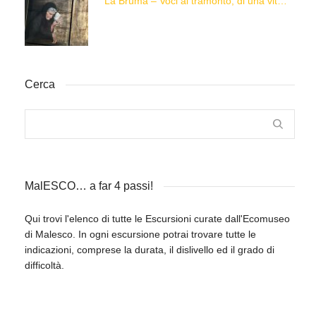
“La Brüma – Voci al tramonto, di una vita e di un’epoca”
Cerca
MalESCO… a far 4 passi!
Qui trovi l'elenco di tutte le Escursioni curate dall'Ecomuseo
di Malesco. In ogni escursione potrai trovare tutte le
indicazioni, comprese la durata, il dislivello ed il grado di
difficoltà.