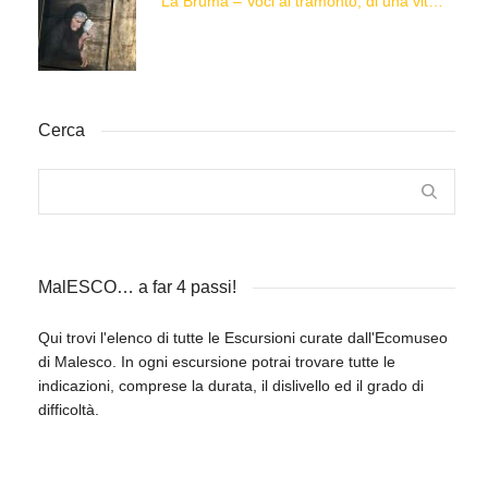
“La Brüma – Voci al tramonto, di una vita e di un’epoca”
Cerca
MalESCO… a far 4 passi!
Qui trovi l'elenco di tutte le Escursioni curate dall'Ecomuseo
di Malesco. In ogni escursione potrai trovare tutte le
indicazioni, comprese la durata, il dislivello ed il grado di
difficoltà.