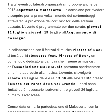
Tra gli eventi collaterali organizzati si ripropone anche per il
Aspettando Malescorto
2018
, un’occasione per rivedere
o scoprire per la prima volta il mondo dei cortometraggi
attraverso la proiezione dei corti vincitori delle edizioni
giovedì
passate. L’evento è programmato per due serate:
12 luglio
giovedì 19 luglio
Acquamondo di
e
all’
Cossogno
.
Pirates of Rock
In collaborazione con il festival di musica
Malescorto feat. Pirates of Rock,
si terrà poi
un
pomeriggio dedicato ai bambini che insieme ai musicisti
Associazione Make Music
dell’
potranno sperimentare
un primo approccio alla musica. L’evento, si svolgerà
sabato 28 luglio
ore 13:30
ore
15:00
dalle
alle
presso
Museo del Parco della Val Grande
il
. I posti sono
limitati ed è necessario iscriversi entro giovedì 26 luglio al
numero 0324/92444.
Consolidata ormai la partecipazione di Malescorto, con la