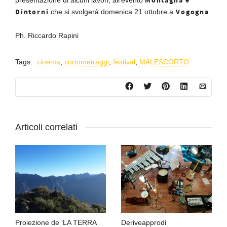
Montagna e
presentazione di alcuni lavori, all’evento
Dintorni
Vogogna
che si svolgerà domenica 21 ottobre a
.
Ph. Riccardo Rapini
Tags:
cinema
,
cortometraggi
,
festival
,
MALESCORTO
Articoli correlati
Proiezione de ‘LA TERRA
Deriveapprodi