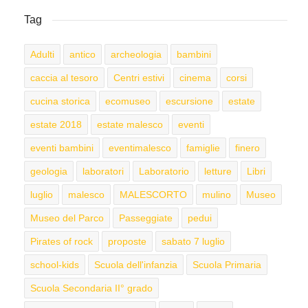
Tag
Adulti
antico
archeologia
bambini
caccia al tesoro
Centri estivi
cinema
corsi
cucina storica
ecomuseo
escursione
estate
estate 2018
estate malesco
eventi
eventi bambini
eventimalesco
famiglie
finero
geologia
laboratori
Laboratorio
letture
Libri
luglio
malesco
MALESCORTO
mulino
Museo
Museo del Parco
Passeggiate
pedui
Pirates of rock
proposte
sabato 7 luglio
school-kids
Scuola dell'infanzia
Scuola Primaria
Scuola Secondaria II° grado