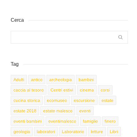
Cerca
Tag
Adulti
antico
archeologia
bambini
caccia al tesoro
Centri estivi
cinema
corsi
cucina storica
ecomuseo
escursione
estate
estate 2018
estate malesco
eventi
eventi bambini
eventimalesco
famiglie
finero
geologia
laboratori
Laboratorio
letture
Libri