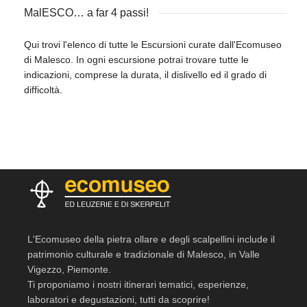
MalESCO… a far 4 passi!
Qui trovi l'elenco di tutte le Escursioni curate dall'Ecomuseo
di Malesco. In ogni escursione potrai trovare tutte le
indicazioni, comprese la durata, il dislivello ed il grado di
difficoltà.
L'Ecomuseo della pietra ollare e degli scalpellini include il
patrimonio culturale e tradizionale di Malesco, in Valle
Vigezzo, Piemonte.
Ti proponiamo i nostri itinerari tematici, esperienze,
laboratori e degustazioni, tutti da scoprire!