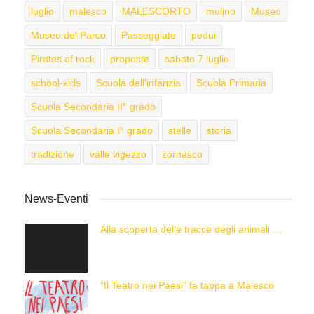
luglio
malesco
MALESCORTO
mulino
Museo
Museo del Parco
Passeggiate
pedui
Pirates of rock
proposte
sabato 7 luglio
school-kids
Scuola dell'infanzia
Scuola Primaria
Scuola Secondaria II° grado
Scuola Secondaria I° grado
stelle
storia
tradizione
valle vigezzo
zornasco
News-Eventi
Alla scoperta delle tracce degli animali delle Alpi con “Caccia alla Traccia!”
“Il Teatro nei Paesi” fa tappa a Malesco