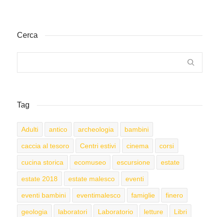
Cerca
Tag
Adulti
antico
archeologia
bambini
caccia al tesoro
Centri estivi
cinema
corsi
cucina storica
ecomuseo
escursione
estate
estate 2018
estate malesco
eventi
eventi bambini
eventimalesco
famiglie
finero
geologia
laboratori
Laboratorio
letture
Libri