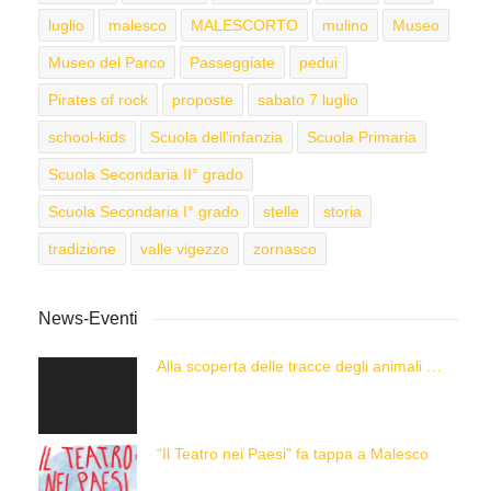
luglio
malesco
MALESCORTO
mulino
Museo
Museo del Parco
Passeggiate
pedui
Pirates of rock
proposte
sabato 7 luglio
school-kids
Scuola dell'infanzia
Scuola Primaria
Scuola Secondaria II° grado
Scuola Secondaria I° grado
stelle
storia
tradizione
valle vigezzo
zornasco
News-Eventi
Alla scoperta delle tracce degli animali delle Alpi con “Caccia alla Traccia!”
“Il Teatro nei Paesi” fa tappa a Malesco