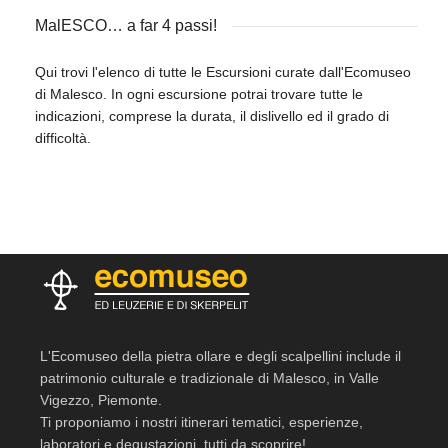
MalESCO… a far 4 passi!
Qui trovi l'elenco di tutte le Escursioni curate dall'Ecomuseo
di Malesco. In ogni escursione potrai trovare tutte le
indicazioni, comprese la durata, il dislivello ed il grado di
difficoltà.
L'Ecomuseo della pietra ollare e degli scalpellini include il
patrimonio culturale e tradizionale di Malesco, in Valle
Vigezzo, Piemonte.
Ti proponiamo i nostri itinerari tematici, esperienze,
laboratori e degustazioni, tutti da scoprire!