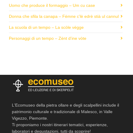
Uomo che produce il formaggio – Um cu case
Donna che sfila la canapa – Fèmne c’lè edrè stià ul cannul
La scuola di un tempo – La scòle vègge
Personaggi di un tempo – Zènt d’ine vòte
L'Ecomuseo della pietra ollare e degli scalpellini include il
patrimonio culturale e tradizionale di Malesco, in Valle
Vigezzo, Piemonte.
Ti proponiamo i nostri itinerari tematici, esperienze,
laboratori e degustazioni, tutti da scoprire!