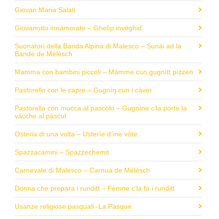
Giovan Maria Salati
Giovanotto innamorato – Ghelìp invéghid
Suonatori della Banda Alpina di Malesco – Sunài ad la
Bande de Mélèsch
Mamma con bambini piccoli – Màmme cun gugnìtt pìzzen
Pastorello con le capre – Gugnìŋ cun i càver
Pastorella con mucca al pascolo – Gugnìne c’la porte la
vàcche al pàscul
Osteria di una volta – Usterìe d’ìne vòte
Spazzacamini – Spàzzechemit
Carnevale di Malesco – Carnuà de Mélèsch
Donna che prepara i runditt – Fèmne c’la fa i runditt
Usanze religiose pasquali -La Pàsque