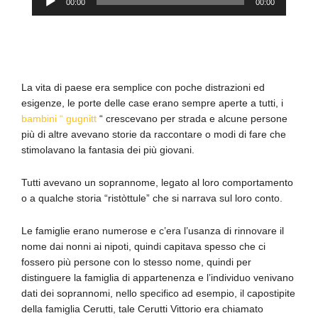
00:00
00:00
Player
La vita di paese era semplice con poche distrazioni ed
esigenze, le porte delle case erano sempre aperte a tutti, i
bambini “ gugnitt
“ crescevano per strada e alcune persone
più di altre avevano storie da raccontare o modi di fare che
stimolavano la fantasia dei più giovani.
Tutti avevano un soprannome, legato al loro comportamento
o a qualche storia “ristòttule” che si narrava sul loro conto.
Le famiglie erano numerose e c’era l’usanza di rinnovare il
nome dai nonni ai nipoti, quindi capitava spesso che ci
fossero più persone con lo stesso nome, quindi per
distinguere la famiglia di appartenenza e l’individuo venivano
dati dei soprannomi, nello specifico ad esempio, il capostipite
della famiglia Cerutti, tale Cerutti Vittorio era chiamato