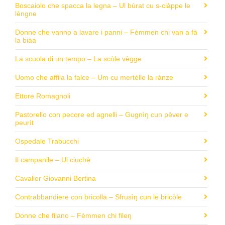
Boscaiolo che spacca la legna – Ul bùrat cu s-ciàppe le
lèngne
Donne che vanno a lavare i panni – Fèmmen chi van a fà
la biàa
La scuola di un tempo – La scòle vègge
Uomo che affila la falce – Um cu mertèlle la rànze
Ettore Romagnoli
Pastorello con pecore ed agnelli – Gugnìŋ cun pèver e
peurìt
Ospedale Trabucchi
Il campanile – Ul ciuchè
Cavalier Giovanni Bertina
Contrabbandiere con bricolla – Sfrusìŋ cun le bricòle
Donne che filano – Fèmmen chi fileŋ