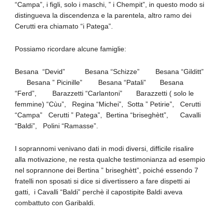
“Campa”, i figli, solo i maschi, ” i Chempit”, in questo modo si
distingueva la discendenza e la parentela, altro ramo dei
Cerutti era chiamato “i Patega”.
Possiamo ricordare alcune famiglie:
Besana “Devid” Besana “Schizze” Besana “Gilditt”
Besana ” Picinille” Besana “Patali” Besana
“Ferd”, Barazzetti “Carlantoni” Barazzetti ( solo le
femmine) “Cùu”, Regina “Michei”, Sotta ” Petirie”, Cerutti
“Campa” Cerutti ” Patega”, Bertina “briseghètt”, Cavalli
“Baldi”, Polini “Ramasse”.
I soprannomi venivano dati in modi diversi, difficile risalire
alla motivazione, ne resta qualche testimonianza ad esempio
nel soprannone dei Bertina ” briseghètt”, poiché essendo 7
fratelli non sposati si dice si divertissero a fare dispetti ai
gatti, i Cavalli “Baldi” perchè il capostipite Baldi aveva
combattuto con Garibaldi.