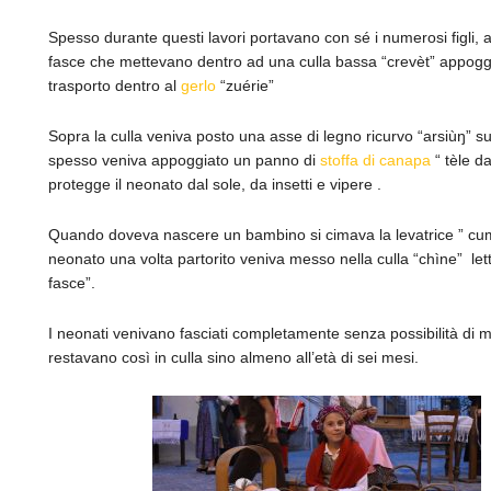
Spesso durante questi lavori portavano con sé i numerosi figli, a
fasce che mettevano dentro ad una culla bassa “crevèt” appoggi
trasporto dentro al
gerlo
“zuérie”
Sopra la culla veniva posto una asse di legno ricurvo “arsiùŋ” su
spesso veniva appoggiato un panno di
stoffa di canapa
“ tèle da
protegge il neonato dal sole, da insetti e vipere .
Quando doveva nascere un bambino si cimava la levatrice ” cum
neonato una volta partorito veniva messo nella culla “chìne” let
fasce”.
I neonati venivano fasciati completamente senza possibilità di 
restavano così in culla sino almeno all’età di sei mesi.