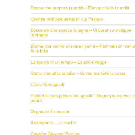
Donna che prepara i runditt – Fèmne c’la fa i runditt
Usanze religiose pasquali -La Pàsque
Boscaiolo che spacca la legna – Ul bùrat cu s-ciàppe
le lèngne
Donne che vanno a lavare i panni – Fèmmen chi van 
fà la biàa
La scuola di un tempo – La scòle vègge
Uomo che affila la falce – Um cu mertèlle la rànze
Ettore Romagnoli
Pastorello con pecore ed agnelli – Gugnìŋ cun pèver e
peurìt
Ospedale Trabucchi
Il campanile – Ul ciuchè
Cavalier Giovanni Bertina