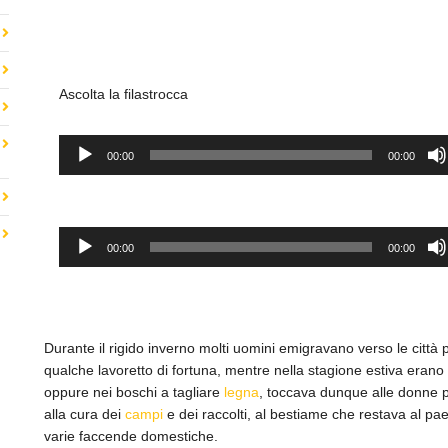
Ascolta la filastrocca
Audio
00:00
00:00
Player
Audio
00:00
00:00
Player
Durante il rigido inverno molti uomini emigravano verso le città 
qualche lavoretto di fortuna, mentre nella stagione estiva erano 
oppure nei boschi a tagliare
legna
, toccava dunque alle donne 
alla cura dei
campi
e dei raccolti, al bestiame che restava al pa
varie faccende domestiche.