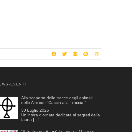
EWS-EVENTI
Alla scoperta delle tracce degli animali
delle Alpi con “Caccia alla Traccia!”
30 Luglio 2026
Un’intera giornata dedicata ai segreti della
fauna
[…]
“Il Teatro nei Paesi” fa tappa a Malesco