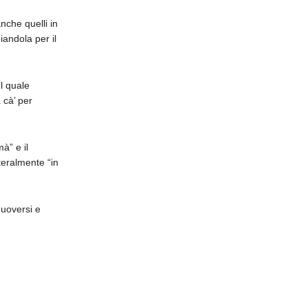
volume.
nche quelli in
andola per il
l quale
 cà’ per
à” e il
teralmente “in
muoversi e