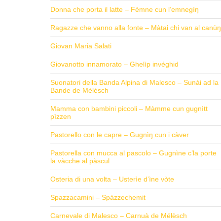
Donna che porta il latte – Fèmne cun l’emnegìŋ
Ragazze che vanno alla fonte – Màtai chi van al canùŋ
Giovan Maria Salati
Giovanotto innamorato – Ghelìp invéghid
Suonatori della Banda Alpina di Malesco – Sunài ad la
Bande de Mélèsch
Mamma con bambini piccoli – Màmme cun gugnìtt
pìzzen
Pastorello con le capre – Gugnìŋ cun i càver
Pastorella con mucca al pascolo – Gugnìne c’la porte
la vàcche al pàscul
Osteria di una volta – Usterìe d’ìne vòte
Spazzacamini – Spàzzechemit
Carnevale di Malesco – Carnuà de Mélèsch