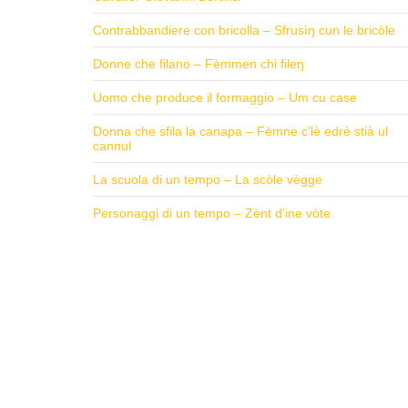
Contrabbandiere con bricolla – Sfrusìŋ cun le bricòle
Donne che filano – Fèmmen chi fileŋ
Uomo che produce il formaggio – Um cu case
Donna che sfila la canapa – Fèmne c’lè edrè stià ul
cannul
La scuola di un tempo – La scòle vègge
Personaggi di un tempo – Zènt d’ine vòte