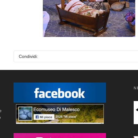
Condividi:
N
e
e