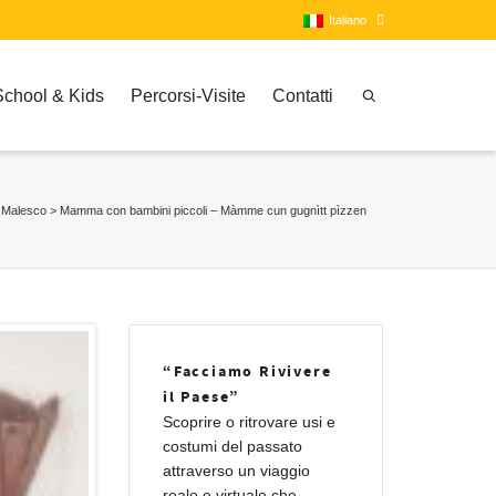
Italiano
School & Kids
Percorsi-Visite
Contatti
Italiano
Inglese
Malesco
>
Mamma con bambini piccoli – Màmme cun gugnìtt pìzzen
“Facciamo Rivivere
il Paese”
Scoprire o ritrovare usi e
costumi del passato
attraverso un viaggio
reale e virtuale che