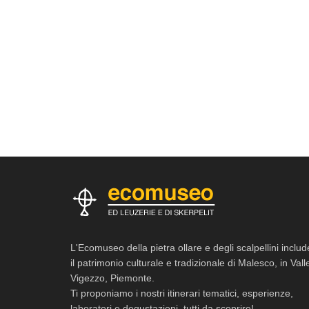
L'Ecomuseo della pietra ollare e degli scalpellini includ
il patrimonio culturale e tradizionale di Malesco, in Vall
Vigezzo, Piemonte.
Ti proponiamo i nostri itinerari tematici, esperienze,
laboratori e degustazioni, tutti da scoprire!